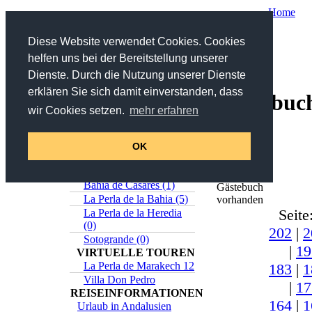
Home
Sie sind hier:
Home
/
Service
/ Gästebuch
Diese Website verwendet Cookies. Cookies
helfen uns bei der Bereitstellung unserer
Suche
Dienste. Durch die Nutzung unserer Dienste
erklären Sie sich damit einverstanden, dass
Gästebuc
in Titel und Beschreibung
wir Cookies setzen.
mehr erfahren
>>
Erweiterte Suche
Online-Katalog
Insgesamt
Estepona (5)
OK
630
Casares (0)
Einträge
Sabinillas (1)
im
Bahia de Casares (1)
Gästebuch
La Perla de la Bahia (5)
vorhanden
Seite
La Perla de la Heredia
(0)
202
|
2
Sotogrande (0)
|
19
VIRTUELLE TOUREN
La Perla de Marakech 12
183
|
1
Villa Don Pedro
|
17
REISEINFORMATIONEN
164
|
1
Urlaub in Andalusien