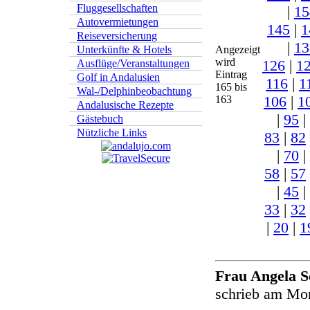
Fluggesellschaften
|
15
Autovermietungen
145
|
1
Reiseversicherung
|
13
Angezeigt
Unterkünfte & Hotels
wird
126
|
1
Ausflüge/Veranstaltungen
Eintrag
Golf in Andalusien
116
|
1
165 bis
Wal-/Delphinbeobachtung
106
|
1
163
Andalusische Rezepte
|
95
|
Gästebuch
Nützliche Links
83
|
82
|
70
|
58
|
57
|
45
|
33
|
32
|
20
|
1
Frau Angela 
schrieb am Mo