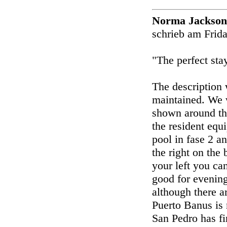
Norma Jackso
schrieb am Frid
"The perfect sta
The description 
maintained. We w
shown around the
the resident equ
pool in fase 2 a
the right on the
your left you ca
good for evening
although there a
Puerto Banus is 
San Pedro has fi