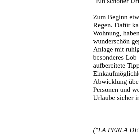
"Ein schöner Ur
Zum Beginn etwa
Regen. Dafür kan
Wohnung, haben 
wunderschön gep
Anlage mit ruhi
besonderes Lob g
aufbereitete Tip
Einkaufmöglichk
Abwicklung über
Personen und we
Urlaube sicher i
("LA PERLA DE