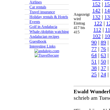
Airlines
152
|
15
Car rentals
142
|
14
Travel insurance
Angezeigt
132
|
13
Holiday rentals & Hotels
wird
Events
122
|
1
Eintrag
Golf in Andalucia
417 bis
112
|
1
Whale-/dolphin watching
415
102
|
10
Andalucian recipes
90
|
89
|
Guestbook
Interesting Links
77
|
76
|
64
|
63
|
51
|
50
|
38
|
37
|
25
|
24
|
Ewald Wunder
schrieb am Tues