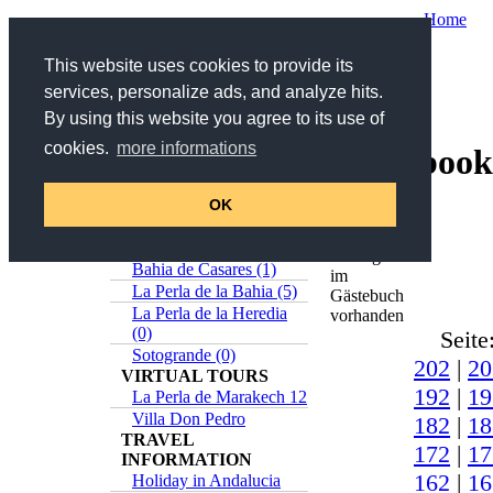
Home
Your are here:
Home
/
Service
/ Guestbook
This website uses cookies to provide its
services, personalize ads, and analyze hits.
Search
By using this website you agree to its use of
Search title and description
cookies.
more informations
Guestbook
>>
Advanced Search
Online-Catalog
Estepona (5)
OK
Insgesamt
Casares (0)
630
Sabinillas (1)
Einträge
Bahia de Casares (1)
im
La Perla de la Bahia (5)
Gästebuch
La Perla de la Heredia
vorhanden
(0)
Seite
Sotogrande (0)
202
|
20
VIRTUAL TOURS
192
|
19
La Perla de Marakech 12
Villa Don Pedro
182
|
18
TRAVEL
172
|
17
INFORMATION
162
|
16
Holiday in Andalucia