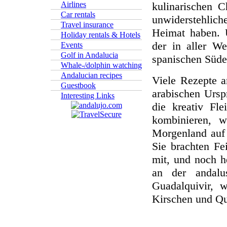
kulinarischen 
Airlines
Car rentals
unwiderstehlich
Travel insurance
Heimat haben. 
Holiday rentals & Hotels
der in aller W
Events
Golf in Andalucia
spanischen Süde
Whale-/dolphin watching
Andalucian recipes
Viele Rezepte a
Guestbook
arabischen Ursp
Interesting Links
die kreativ Fl
kombinieren, w
Morgenland auf 
Sie brachten Fe
mit, und noch h
an der andalu
Guadalquivir, w
Kirschen und Qu