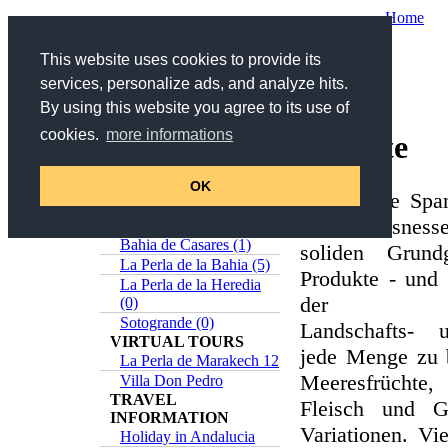
Home
Your are here:
Home
/
Andalusia
/ Rezepte
This website uses cookies to provide its
services, personalize ads, and analyze hits.
Search
By using this website you agree to its use of
Search title and description
cookies.
more informations
Rezepte
>>
Advanced Search
Online-Catalog
Estepona (5)
OK
Die Küche Spani
Casares (0)
mit Raffisness
Sabinillas (1)
Bahia de Casares (1)
soliden Grund
La Perla de la Bahia (5)
Produkte - und 
La Perla de la Heredia
der unters
(0)
Sotogrande (0)
Landschafts- 
VIRTUAL TOURS
jede Menge zu b
La Perla de Marakech 12
Meeresfrüchte, 
Villa Don Pedro
TRAVEL
Fleisch und G
INFORMATION
Variationen. Vie
Holiday in Andalucia